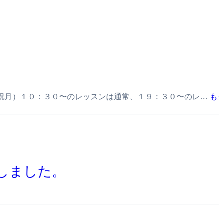
6（祝月）１０：３０〜のレッスンは通常、１９：３０〜のレ…
も
しました。